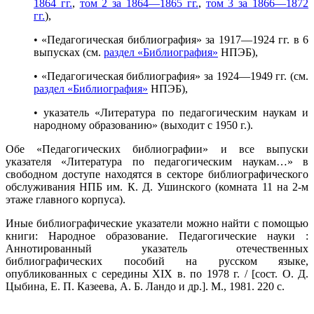
1864 гг.
,
том 2 за 1864—1865 гг.
,
том 3 за 1866—1872
гг.
),
• «Педагогическая библиография» за 1917—1924 гг. в 6
выпусках (см.
раздел «Библиография»
НПЭБ),
• «Педагогическая библиография» за 1924—1949 гг. (см.
раздел «Библиография»
НПЭБ),
• указатель «Литература по педагогическим наукам и
народному образованию» (выходит с 1950 г.).
Обе «Педагогических библиографии» и все выпуски
указателя «Литература по педагогическим наукам…» в
свободном доступе находятся в секторе библиографического
обслуживания НПБ им. К. Д. Ушинского (комната 11 на 2-м
этаже главного корпуса).
Иные библиографические указатели можно найти с помощью
книги: Народное образование. Педагогические науки :
Аннотированный указатель отечественных
библиографических пособий на русском языке,
опубликованных с середины XIX в. по 1978 г. / [сост. О. Д.
Цыбина, Е. П. Казеева, А. Б. Ландо и др.]. М., 1981. 220 с.