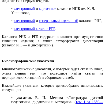
обратиться в первую очередь:
•
электронный
и
карточные
каталоги НПБ им. К. Д.
Ушинского,
•
электронный
и
генеральный карточный
каталоги РНБ,
•
электронный каталог РГБ
.
Каталоги РНБ и РГБ содержат описания преимущественно
книжных издания, а также авторефератов диссертаций
(каталог РГБ — и диссертаций).
Библиографические указатели
Библиографические указатели, о которых будет сказано ниже,
очень ценны тем, что позволяют найти статьи из
периодических изданий и сборников статей.
Важнейшие указатели, которые целесообразно использовать,
следующие:
• указатель В. И. Межова «Литература русской
педагогики, дидактики и методики» (
том 1 за 1859—